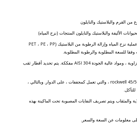
 من القرم والبلاستيك والنايلون
وانات الأليفة والبلاستيك والنايلون المنتجات (نزح المياه)
الوصف: يستخدم منتجنا في عملية نزح المياه وإزالة الرطوبة من البلاستيك (PET ، PE ، PP
 وفقا للسعة المطلوبة والرطوبة المطلوبة.
يتكون هيكل الغربال من 12 زاوية ، ومواد عالية الجودة AISI 304 مفككة. يتم تحديد أقطار ثقب
يتم تثبيت الشفرات الصلبة 45/50 rockwell ، والتي تعمل كمجففات ، على الدوار. وبالتالي ،
للتآكل.
لاية والمثقاب ويتم تصريف النفايات المصبوبة تحت الماكينة بهذه
لى معلومات عن السعة والسعر.